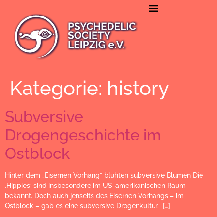
NETZWERK & PARTNER
PSYCHEDELISCHES WISSEN
Kategorie:
history
Subversive
Drogengeschichte im
Ostblock
Hinter dem „Eisernen Vorhang“ blühten subversive Blumen Die
‚Hippies‘ sind insbesondere im US-amerikanischen Raum
bekannt. Doch auch jenseits des Eisernen Vorhangs – im
Ostblock – gab es eine subversive Drogenkultur. […]