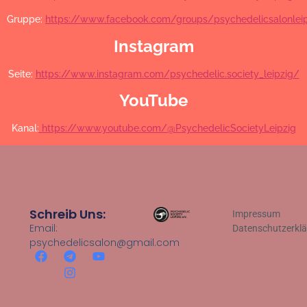
Gruppe:
https://www.facebook.com/groups/psychedelicsalonleip
Instagram
Seite:
https://www.instagram.com/psychedelic.society_leipzig/
YouTube
Kanal:
https://www.youtube.com/@PsychedelicSocietyLeipzig
Schreib Uns:
Impressum
Email:
Datenschutzerkl
psychedelicsalon@gmail.com