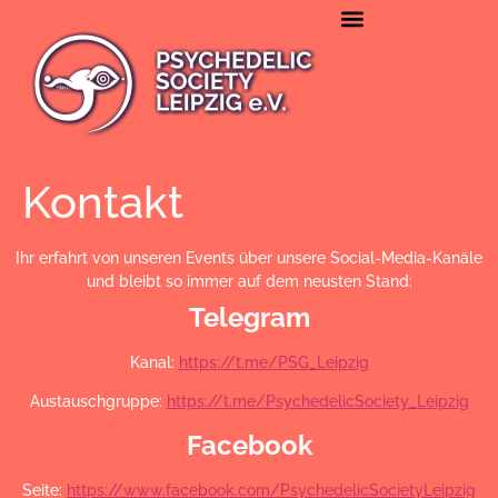
NETZWERK & PARTNER
PSYCHEDELISCHES WISSEN
Kontakt
Ihr erfahrt von unseren Events über unsere Social-Media-Kanäle
und bleibt so immer auf dem neusten Stand:
Telegram
Kanal:
https://t.me/PSG_Leipzig
Austauschgruppe:
https://t.me/PsychedelicSociety_Leipzig
Facebook
Seite:
https://www.facebook.com/PsychedelicSocietyLeipzig